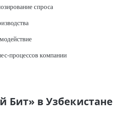
нозирование спроса
оизводства
имодействие
нес-процессов компании
й Бит» в Узбекистане