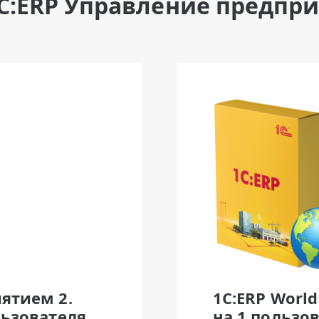
С:ERP Управление предпри
ятием 2.
1С:ERP World
льзователя
на 1 пользов