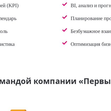
ей (KPI)
BI, анализ и прог
лендарь
Планирование пр
оль
Безбумажное вза
гистика
Оптимизация биз
командой компании «Первы