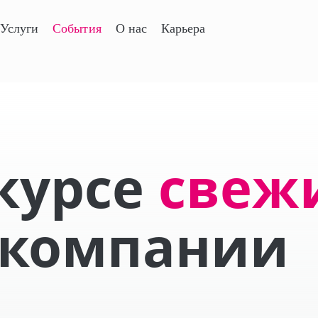
Услуги
События
О нас
Карьера
 курсе
свеж
компании