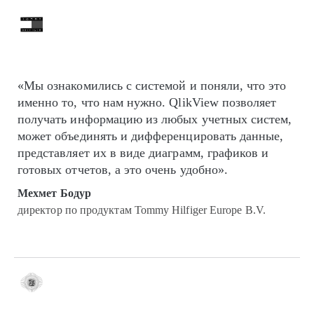
«Мы ознакомились с системой и поняли, что это
именно то, что нам нужно. QlikView позволяет
получать информацию из любых учетных систем,
может объединять и дифференцировать данные,
представляет их в виде диаграмм, графиков и
готовых отчетов, а это очень удобно».
Мехмет Бодур
директор по продуктам Tommy Hilfiger Europe B.V.