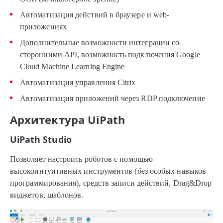
Автоматизация действий в браузере и web-
приложениях
Дополнительные возможности интеграции со
сторонними API, возможность подключения Google
Cloud Machine Learning Engine
Автоматизация управления Citrix
Автоматизация приложений через RDP подключение
Архитектура UiPath
UiPath Studio
Позволяет настроить роботов с помощью
высокоинтуитивных инструментов (без особых навыков
программирования), средств записи действий, Drag&Drop
виджетов, шаблонов.