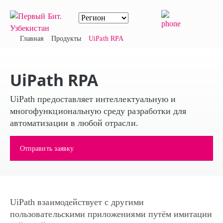
Главная
Продукты
UiPath RPA
UiPath RPA
UiPath предоставляет интеллектуальную и
многофункциональную среду разработки для
автоматизации в любой отрасли.
Отправить заявку
UiPath взаимодействует с другими
пользовательскими приложениями путём имитации