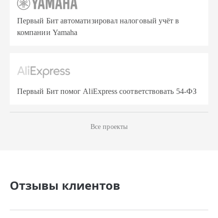
Первый Бит автоматизировал налоговый учёт в
компании Yamaha
Первый Бит помог AliExpress соответствовать 54-ФЗ
Все проекты
Отзывы клиентов