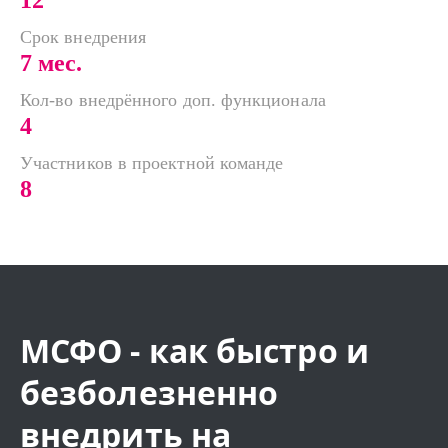
Срок внедрения
7 мес.
Кол-во внедрённого доп. функционала
4
Участников в проектной команде
8
МСФО - как быстро и
безболезненно
внедрить на