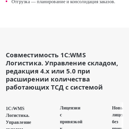
Отгрузка — планирование и консолидация заказов.
Совместимость 1С:WMS
Логистика. Управление складом,
редакция 4.х или 5.0 при
расширении количества
работающих ТСД с системой
Лицензии
Новые
1С:WMS
с
лиценз
Логистика.
привязкой
без
Управление
к
привяз