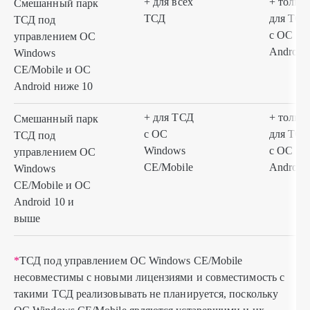
+ для всех
+ только
Смешанный парк
ТСД
для ТСД
ТСД под
с ОС
управлением ОС
Android
Windows
CE/Mobile и ОС
Android ниже 10
+ для ТСД
+ только
Смешанный парк
с ОС
для ТСД
ТСД под
Windows
с ОС
управлением ОС
CE/Mobile
Android
Windows
CE/Mobile и ОС
Android 10 и
выше
*
ТСД под управлением ОС Windows CE/Mobile
несовместимы с новыми лицензиями и совместимость с
такими ТСД реализовывать не планируется, поскольку