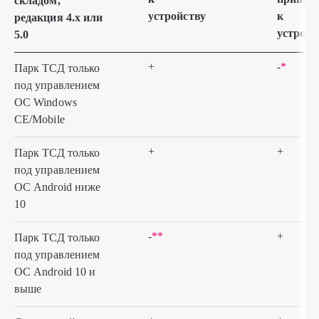
складом,
устройству
к
редакция 4.х или
устройс
5.0
+
-
*
Парк ТСД только
под управлением
ОС Windows
CE/Mobile
+
+
Парк ТСД только
под управлением
ОС Android ниже
10
-
**
+
Парк ТСД только
под управлением
ОС Android 10 и
выше