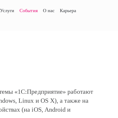
Услуги
События
О нас
Карьера
стемы «1С:Предприятие» работают
dows, Linux и OS X), а также на
ствах (на iOS, Android и