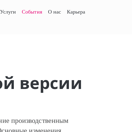
Услуги
События
О нас
Карьера
ой версии
ние производственным
 Основные изменения