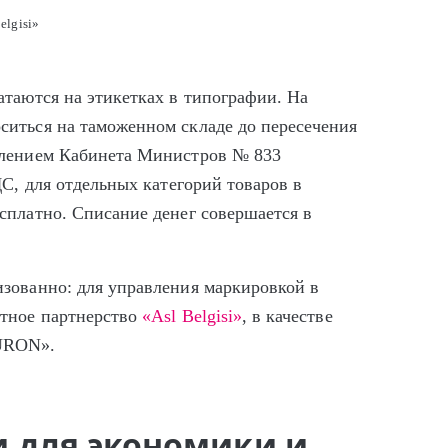
elgisi»
атаются на этикетках в типографии. На
иться на таможенном складе до пересечения
влением Кабинета Министров № 833
ДС, для отдельных категорий товаров в
сплатно. Списание денег совершается в
зованно: для управления маркировкой в
стное партнерство
«Asl Belgisi»
, в качестве
TURON».
 для экономики и