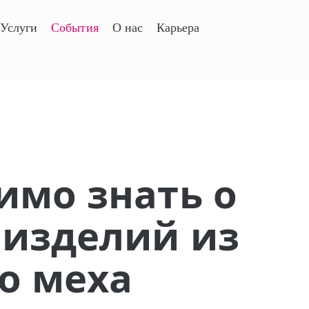
Услуги
События
О нас
Карьера
имо знать о
 изделий из
о меха