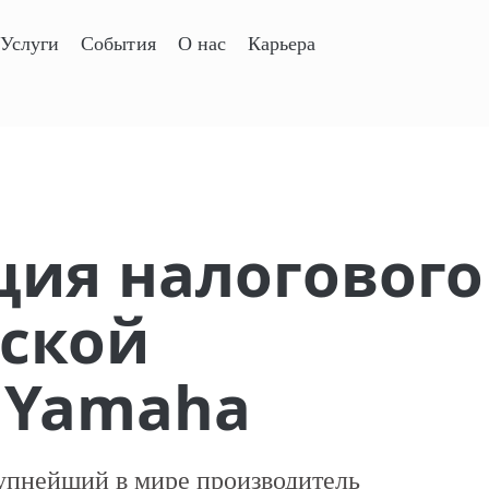
Услуги
События
О нас
Карьера
ия налогового
нской
 Yamaha
упнейший в мире производитель