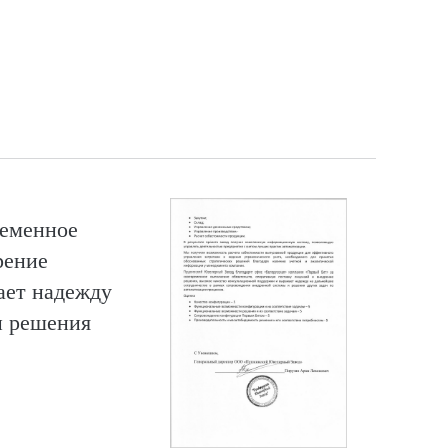
ременное
рение
жает надежду
и решения