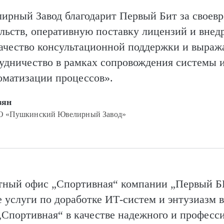
рный Завод благодарит Первый Бит за своев
льств, оперативную поставку лицензий и внед
чество кон­суль­та­цион­ной поддержки и выра
удничество в рамках сопровождения системы 
томатизации процессов».
зян
ОО «Пушкинский Ювелирный Завод»
тный офис „Спортивная“ компании „Первый Б
услуги по доработке ИТ-систем и энтузиазм в
Спортивная“ в качестве надежного и професс