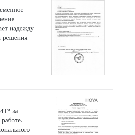
ременное
рение
жает надежду
и решения
ИТ“ за
 работе.
ионального