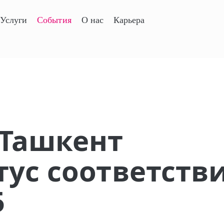
Услуги
События
О нас
Карьера
 Ташкент
тус соответств
5