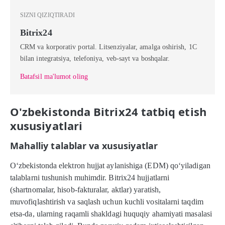
SIZNI QIZIQTIRADI
Bitrix24
CRM va korporativ portal. Litsenziyalar, amalga oshirish, 1C
bilan integratsiya, telefoniya, veb-sayt va boshqalar.
Batafsil ma'lumot oling
O'zbekistonda Bitrix24 tatbiq etish
xususiyatlari
Mahalliy talablar va xususiyatlar
O‘zbekistonda elektron hujjat aylanishiga (EDM) qo‘yiladigan
talablarni tushunish muhimdir. Bitrix24 hujjatlarni
(shartnomalar, hisob-fakturalar, aktlar) yaratish,
muvofiqlashtirish va saqlash uchun kuchli vositalarni taqdim
etsa-da, ularning raqamli shakldagi huquqiy ahamiyati masalasi