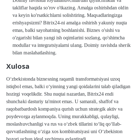
Doimiy ravishda foydalanuvchilardan qiyinchiliklar va
takliflar haqida so'rov o'tkazing. Amalga oshirishdan oldin
va keyin ko'rsatkichlarni solishtiring. Maqsadlaringizga
erishyapsizmi? Bitrix24-ni amalga oshirish yakuniy nuqta
emas, balki sayohatning boshlanishi. Biznes o'sishi va
o'zgarishi bilan yangi ish oqimlarini sozlang, qo'shimcha
modullar va integratsiyalarni ulang. Doimiy ravishda sherik
bilan maslahatlashing.
Xulosa
O‘zbekistonda biznesning raqamli transformatsiyasi uzoq
istiqbol emas, balki o‘yinning yangi qoidalarini talab qiladigan
hozirgi voqelikdir. Shu nuqtai nazardan, Bitrix24 endi
shunchaki dasturiy ta'minot emas. U samarali, shaffof va
raqobatbardosh kompaniya qurish uchun strategik aktiv va
poydevorga aylanmoqda. Uning murakkabligi, qulayligi,
moslashuvchanligi va rus va o‘zbek tillarini to‘liq qo‘llab-
quvvatlashning o‘ziga xos kombinatsiyasi uni O‘zbekiston
bozori uchun ideal yechimga aylantiradi.