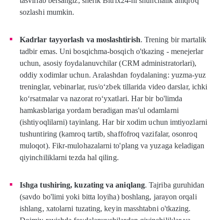
tasvirlab bersangiz, sherik Bitrix24-ni shunchalik aniqroq
sozlashi mumkin.
Kadrlar tayyorlash va moslashtirish
. Trening bir martalik
tadbir emas. Uni bosqichma-bosqich o'tkazing - menejerlar
uchun, asosiy foydalanuvchilar (CRM administratorlari),
oddiy xodimlar uchun. Aralashdan foydalaning: yuzma-yuz
treninglar, vebinarlar, rus/o‘zbek tillarida video darslar, ichki
ko‘rsatmalar va nazorat ro‘yxatlari. Har bir bo'limda
hamkasblariga yordam beradigan mas'ul odamlarni
(ishtiyoqlilarni) tayinlang. Har bir xodim uchun imtiyozlarni
tushuntiring (kamroq tartib, shaffofroq vazifalar, osonroq
muloqot). Fikr-mulohazalarni to'plang va yuzaga keladigan
qiyinchiliklarni tezda hal qiling.
Ishga tushiring, kuzating va aniqlang
. Tajriba guruhidan
(savdo bo'limi yoki bitta loyiha) boshlang, jarayon orqali
ishlang, xatolarni tuzating, keyin masshtabni o'tkazing.