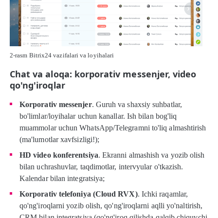
2-rasm Bitrix24 vazifalari va loyihalari
Chat va aloqa: korporativ messenjer, video
qo'ng'iroqlar
Korporativ messenjer
. Guruh va shaxsiy suhbatlar,
bo'limlar/loyihalar uchun kanallar. Ish bilan bog'liq
muammolar uchun WhatsApp/Telegramni to'liq almashtirish
(ma'lumotlar xavfsizligi!);
HD video konferentsiya
. Ekranni almashish va yozib olish
bilan uchrashuvlar, taqdimotlar, intervyular o'tkazish.
Kalendar bilan integratsiya;
Korporativ telefoniya (Cloud RVX)
. Ichki raqamlar,
qo'ng'iroqlarni yozib olish, qo'ng'iroqlarni aqlli yo'naltirish,
CRM bilan integratsiya (qo'ng'iroq qilishda qalqib chiquvchi