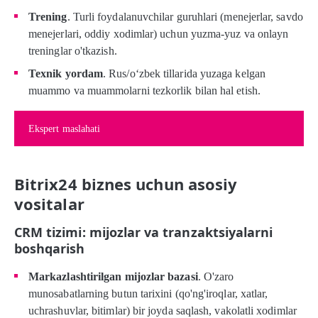
Trening
. Turli foydalanuvchilar guruhlari (menejerlar, savdo
menejerlari, oddiy xodimlar) uchun yuzma-yuz va onlayn
treninglar o'tkazish.
Texnik yordam
. Rus/o‘zbek tillarida yuzaga kelgan
muammo va muammolarni tezkorlik bilan hal etish.
Ekspert maslahati
Bitrix24 biznes uchun asosiy
vositalar
CRM tizimi: mijozlar va tranzaktsiyalarni
boshqarish
Markazlashtirilgan mijozlar bazasi
. O'zaro
munosabatlarning butun tarixini (qo'ng'iroqlar, xatlar,
uchrashuvlar, bitimlar) bir joyda saqlash, vakolatli xodimlar