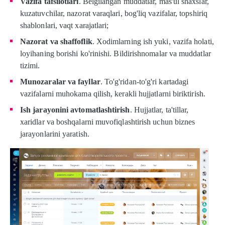
Vazifa tafsilotlari
. Belgilangan muddatlar, mas'ul shaxslar,
kuzatuvchilar, nazorat varaqlari, bog'liq vazifalar, topshiriq
shablonlari, vaqt xarajatlari;
Nazorat va shaffoflik
. Xodimlarning ish yuki, vazifa holati,
loyihaning borishi ko'rinishi. Bildirishnomalar va muddatlar
tizimi.
Munozaralar va fayllar
. To'g'ridan-to'g'ri kartadagi
vazifalarni muhokama qilish, kerakli hujjatlarni biriktirish.
Ish jarayonini avtomatlashtirish
. Hujjatlar, ta'tillar,
xaridlar va boshqalarni muvofiqlashtirish uchun biznes
jarayonlarini yaratish.