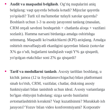
Audit va maqsadni belgilash
. Og'riq nuqtalarini aniq
belgilang: vaqt qayerda behuda ketadi? Mijozlar qayerda
yo'qoladi? Turli xil ma'lumotlar tufayli xatolar qayerda?
Boshlash uchun 1-3 ta asosiy jarayonni tanlang (masalan,
CRM orqali savdoni boshqarish + chatlarda aloqa + vazifani
sozlash). Hamma narsani birdaniga amalga oshirishga
urinmang. Maqsadli ko'rsatkichlarni (KPI) aniqlang. Amalga
oshirish muvaffaqiyatli ekanligini qayerdan bilasiz (sotuvlar
X% ga o'sdi, hujjatlarni tasdiqlash vaqti Y% ga qisqardi,
yo'qolgan etakchilar soni Z% ga qisqardi?
Tarif va modullarni tanlash
. Asosiy tarifdan boshlang, u
kichik jamoa (12 ta foydalanuvchigacha) bilan platformani
sinab ko'rish, CRM, vazifalar, chatlar, diskning asosiy
funktsiyalari bilan tanishish uchun ideal. Asosiy variantlarga
bo'lgan ehtiyojni baholang: sizga savdo hunilarini
avtomatlashtirish kerakmi? Vaqt kuzatilsinmi? Murakkab ish
jarayoni? Yozuv bilan video konferentsiyami? Korporativ