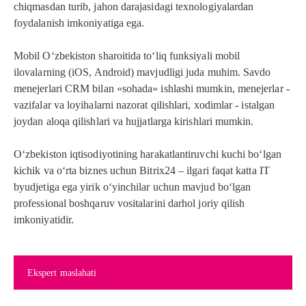
chiqmasdan turib, jahon darajasidagi texnologiyalardan
foydalanish imkoniyatiga ega.
Mobil O‘zbekiston sharoitida to‘liq funksiyali mobil
ilovalarning (iOS, Android) mavjudligi juda muhim. Savdo
menejerlari CRM bilan «sohada» ishlashi mumkin, menejerlar -
vazifalar va loyihalarni nazorat qilishlari, xodimlar - istalgan
joydan aloqa qilishlari va hujjatlarga kirishlari mumkin.
O‘zbekiston iqtisodiyotining harakatlantiruvchi kuchi bo‘lgan
kichik va o‘rta biznes uchun Bitrix24 – ilgari faqat katta IT
byudjetiga ega yirik o‘yinchilar uchun mavjud bo‘lgan
professional boshqaruv vositalarini darhol joriy qilish
imkoniyatidir.
Ekspert maslahati