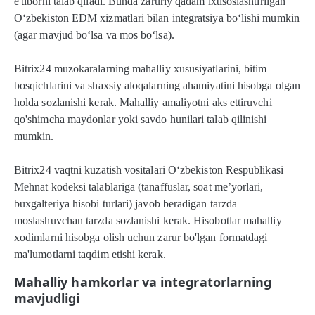
e'tiborni talab qiladi. Bunda zaruriy qadam ixtisoslashtirilgan
Oʻzbekiston EDM xizmatlari bilan integratsiya boʻlishi mumkin
(agar mavjud boʻlsa va mos boʻlsa).
Bitrix24 muzokaralarning mahalliy xususiyatlarini, bitim
bosqichlarini va shaxsiy aloqalarning ahamiyatini hisobga olgan
holda sozlanishi kerak. Mahalliy amaliyotni aks ettiruvchi
qo'shimcha maydonlar yoki savdo hunilari talab qilinishi
mumkin.
Bitrix24 vaqtni kuzatish vositalari O‘zbekiston Respublikasi
Mehnat kodeksi talablariga (tanaffuslar, soat me’yorlari,
buxgalteriya hisobi turlari) javob beradigan tarzda
moslashuvchan tarzda sozlanishi kerak. Hisobotlar mahalliy
xodimlarni hisobga olish uchun zarur bo'lgan formatdagi
ma'lumotlarni taqdim etishi kerak.
Mahalliy hamkorlar va integratorlarning
mavjudligi