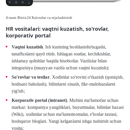
4-rasm Bitrix24 Kalendar va rejalashtirish
HR vositalari: vaqtni kuzatish, so'rovlar,
korporativ portal
Vaqtni kuzatish
. Ish kunining boshlanishi/tugashi,
tanaffuslarni qayd etish. Ishlagan soatlar, kechikishlar,
ishlamay qolishlar haqida hisobotlar. Vazifalar bilan
integratsiya (muayyan vazifa uchun vaqtni kuzatish);
So'rovlar va testlar
. Xodimlar so'rovini o'tkazish (qoniqish,
hodisani baholash), bilimlarni sinash, fikr-mulohazalarni
yig'ish;
Korporativ portal (intranet)
. Muhim ma'lumotlar uchun
markaz: kompaniya yangiliklari, buyurtmalar, bilimlar bazasi
(Wiki), xodimlar uchun ma'lumotnomalar, e'lonlar taxtasi,
boshqaruv bloglari. Yangi kelganlarni ishga tushirish uchun
vosita;