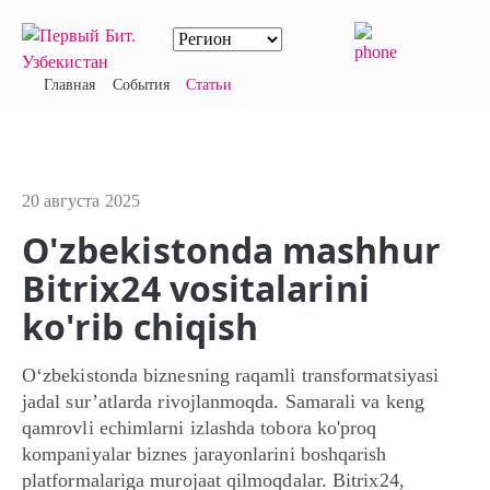
Главная
События
Статьи
20 августа 2025
O'zbekistonda mashhur
Bitrix24 vositalarini
ko'rib chiqish
O‘zbekistonda biznesning raqamli transformatsiyasi
jadal sur’atlarda rivojlanmoqda. Samarali va keng
qamrovli echimlarni izlashda tobora ko'proq
kompaniyalar biznes jarayonlarini boshqarish
platformalariga murojaat qilmoqdalar. Bitrix24,