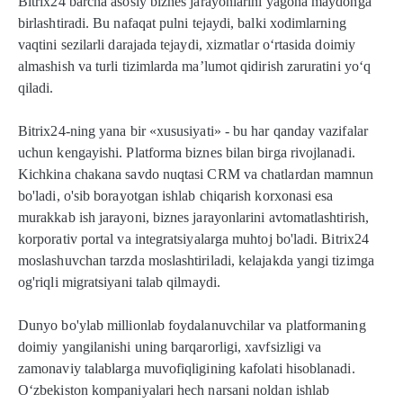
Bitrix24 barcha asosiy biznes jarayonlarini yagona maydonga
birlashtiradi. Bu nafaqat pulni tejaydi, balki xodimlarning
vaqtini sezilarli darajada tejaydi, xizmatlar o‘rtasida doimiy
almashish va turli tizimlarda ma’lumot qidirish zaruratini yo‘q
qiladi.
Bitrix24-ning yana bir «xususiyati» - bu har qanday vazifalar
uchun kengayishi. Platforma biznes bilan birga rivojlanadi.
Kichkina chakana savdo nuqtasi CRM va chatlardan mamnun
bo'ladi, o'sib borayotgan ishlab chiqarish korxonasi esa
murakkab ish jarayoni, biznes jarayonlarini avtomatlashtirish,
korporativ portal va integratsiyalarga muhtoj bo'ladi. Bitrix24
moslashuvchan tarzda moslashtiriladi, kelajakda yangi tizimga
og'riqli migratsiyani talab qilmaydi.
Dunyo bo'ylab millionlab foydalanuvchilar va platformaning
doimiy yangilanishi uning barqarorligi, xavfsizligi va
zamonaviy talablarga muvofiqligining kafolati hisoblanadi.
O‘zbekiston kompaniyalari hech narsani noldan ishlab