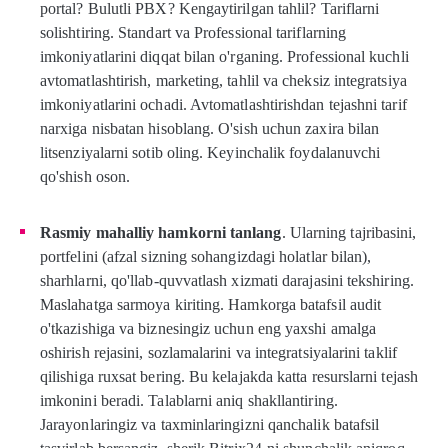
portal? Bulutli PBX? Kengaytirilgan tahlil? Tariflarni
solishtiring. Standart va Professional tariflarning
imkoniyatlarini diqqat bilan o'rganing. Professional kuchli
avtomatlashtirish, marketing, tahlil va cheksiz integratsiya
imkoniyatlarini ochadi. Avtomatlashtirishdan tejashni tarif
narxiga nisbatan hisoblang. O'sish uchun zaxira bilan
litsenziyalarni sotib oling. Keyinchalik foydalanuvchi
qo'shish oson.
Rasmiy mahalliy hamkorni tanlang
. Ularning tajribasini,
portfelini (afzal sizning sohangizdagi holatlar bilan),
sharhlarni, qo'llab-quvvatlash xizmati darajasini tekshiring.
Maslahatga sarmoya kiriting. Hamkorga batafsil audit
o'tkazishiga va biznesingiz uchun eng yaxshi amalga
oshirish rejasini, sozlamalarini va integratsiyalarini taklif
qilishiga ruxsat bering. Bu kelajakda katta resurslarni tejash
imkonini beradi. Talablarni aniq shakllantiring.
Jarayonlaringiz va taxminlaringizni qanchalik batafsil