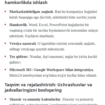
hamkorlikda ishlash
Markazlashtirilgan saqlash
. Barcha kompaniya hujjatlari
kirish huquqiga ega (ko'rish, tahrirlash) bitta xavfsiz joyda
Hamkorlik
. Word, Excel, PowerPoint hujjatlarini bir
vaqtning o'zida bir nechta foydalanuvchi tomonidan onlayn
tahrirlash. Fayllarni sharhlash;
Versiya nazorati
. O'zgarishlar tarixini avtomatik saqlash,
oldingi versiyaga qaytish imkoniyati;
Tez qidiruv
. Nomlar, fayl mazmuni, teglar bo'yicha kuchli
qidiruv;
Microsoft 365 / Google Workspace bilan integratsiya
.
Bitrix24 interfeysidan to'g'ridan-to'g'ri fayllar bilan ishlash.
Taqvim va rejalashtirish: Uchrashuvlar va
jadvallaringizni boshqaring
Shaxsiy va umumiy kalendarlar
. Shaxsiy va jamoaviy
tadbirlarni, uchrashuvlarni, konferentsiyalarni rejalashtirish;