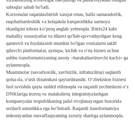
saboqlar sabab bo'ladi.
Korxonalar raqamlashtirish xarajat emas, balki samaradorlik,
raqobatbardoshlik va kelajakda barqarorlikka sarmoya
ekanligini tobora ko‘proq anglab yetmoqda. Bitrix24 kabi
mahalliy xususiyatlar va tillarni qo'llab-quvvatlaydigan keng
qamrovli va foydalanish mumkin bo'lgan vositalarni taklif
qiluvchi platformalar, ayniqsa, kichik va o'rta biznes uchun
ushbu transformatsiyaning asosiy «harakatlantiruvchi kuchi» ga
aylanmoqda.
Muammolar (savodxonlik, xavfsizlik, infratuzilma) saqlanib
qolsa-da, o'sish dinamikasi qaytarilmasdir. O‘zbekiston biznesi
faol ravishda qayta tashkil etilmoqda va raqamli yechimlarni o‘z
DNKlariga tezroq va malakaliroq integratsiyalashgan
kompaniyalar respublikaning jadal rivojlanayotgan bozorida
sezilarli ustunlikka ega bo‘lishadi. Raqamli transformatsiya
imkoniyatdan muvaffaqiyatning zaruriy shartiga aylanmoqda.