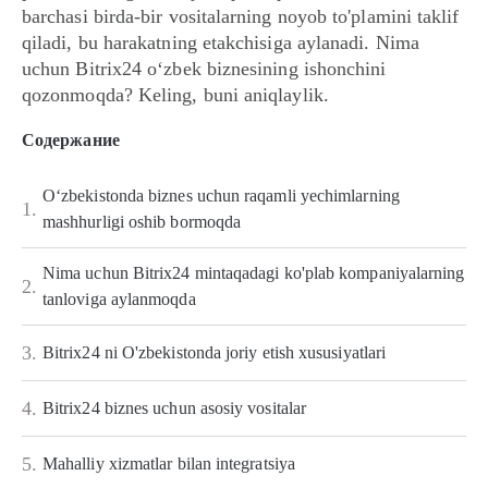
barchasi birda-bir vositalarning noyob to'plamini taklif
qiladi, bu harakatning etakchisiga aylanadi. Nima
uchun Bitrix24 o‘zbek biznesining ishonchini
qozonmoqda? Keling, buni aniqlaylik.
Содержание
O‘zbekistonda biznes uchun raqamli yechimlarning
1.
mashhurligi oshib bormoqda
Nima uchun Bitrix24 mintaqadagi ko'plab kompaniyalarning
2.
tanloviga aylanmoqda
3.
Bitrix24 ni O'zbekistonda joriy etish xususiyatlari
4.
Bitrix24 biznes uchun asosiy vositalar
5.
Mahalliy xizmatlar bilan integratsiya