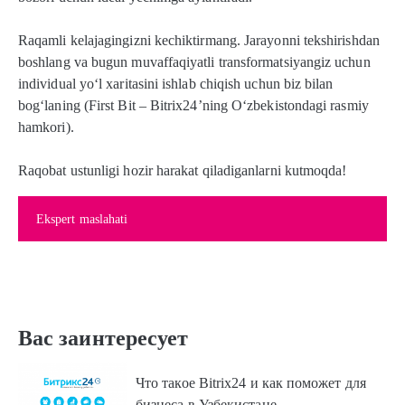
Raqamli kelajagingizni kechiktirmang. Jarayonni tekshirishdan
boshlang va bugun muvaffaqiyatli transformatsiyangiz uchun
individual yo‘l xaritasini ishlab chiqish uchun biz bilan
bog‘laning (First Bit – Bitrix24’ning O‘zbekistondagi rasmiy
hamkori).
Raqobat ustunligi hozir harakat qiladiganlarni kutmoqda!
Ekspert maslahati
Вас заинтересует
Что такое Bitrix24 и как поможет для
бизнеса в Узбекистане