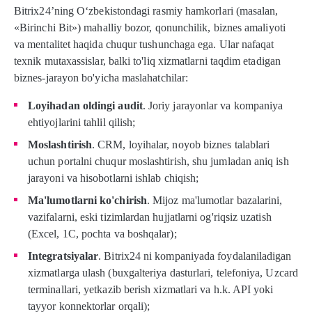
Bitrix24’ning O‘zbekistondagi rasmiy hamkorlari (masalan,
«Birinchi Bit») mahalliy bozor, qonunchilik, biznes amaliyoti
va mentalitet haqida chuqur tushunchaga ega. Ular nafaqat
texnik mutaxassislar, balki to'liq xizmatlarni taqdim etadigan
biznes-jarayon bo'yicha maslahatchilar:
Loyihadan oldingi audit
. Joriy jarayonlar va kompaniya
ehtiyojlarini tahlil qilish;
Moslashtirish
. CRM, loyihalar, noyob biznes talablari
uchun portalni chuqur moslashtirish, shu jumladan aniq ish
jarayoni va hisobotlarni ishlab chiqish;
Ma'lumotlarni ko'chirish
. Mijoz ma'lumotlar bazalarini,
vazifalarni, eski tizimlardan hujjatlarni og'riqsiz uzatish
(Excel, 1C, pochta va boshqalar);
Integratsiyalar
. Bitrix24 ni kompaniyada foydalaniladigan
xizmatlarga ulash (buxgalteriya dasturlari, telefoniya, Uzcard
terminallari, yetkazib berish xizmatlari va h.k. API yoki
tayyor konnektorlar orqali);