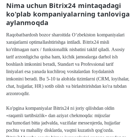
Nima uchun Bitrix24 mintaqadagi
ko'plab kompaniyalarning tanloviga
aylanmoqda
Raqobatbardosh bozor sharoitida O‘zbekiston kompaniyalari
xarajatlarni optimallashtirishga intiladi. Bitrix24 misli
ko'rilmagan narx / funksionallik nisbatini taklif qiladi. Asosiy
tarif arzonligicha qolsa ham, kichik jamoalarga darhol ish
boshlash imkonini beradi, Standart va Professional tarif
liniyalari esa yanada kuchliroq vositalardan foydalanish
imkonini beradi. Bu 5-10 ta alohida tizimlarni (CRM, loyihalar,
chat, hujjatlar, HR) sotib olish va birlashtirishdan ko'ra tubdan
arzonroqdir.
Ko'pgina kompaniyalar Bitrix24 ni joriy qilishdan oldin
«raqamli tartibsizlik» dan aziyat chekmoqda: mijozlar
ma'lumotlari bitta jadvalda, vazifalar messenjerda, hujjatlar
pochta va mahalliy disklarda, vaqtni kuzatish qog'ozda.