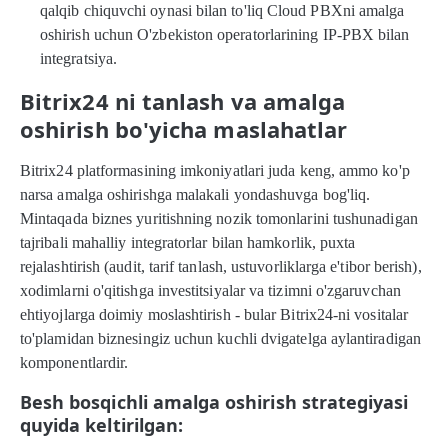
qalqib chiquvchi oynasi bilan to'liq Cloud PBXni amalga
oshirish uchun O'zbekiston operatorlarining IP-PBX bilan
integratsiya.
Bitrix24 ni tanlash va amalga
oshirish bo'yicha maslahatlar
Bitrix24 platformasining imkoniyatlari juda keng, ammo ko'p
narsa amalga oshirishga malakali yondashuvga bog'liq.
Mintaqada biznes yuritishning nozik tomonlarini tushunadigan
tajribali mahalliy integratorlar bilan hamkorlik, puxta
rejalashtirish (audit, tarif tanlash, ustuvorliklarga e'tibor berish),
xodimlarni o'qitishga investitsiyalar va tizimni o'zgaruvchan
ehtiyojlarga doimiy moslashtirish - bular Bitrix24-ni vositalar
to'plamidan biznesingiz uchun kuchli dvigatelga aylantiradigan
komponentlardir.
Besh bosqichli amalga oshirish strategiyasi
quyida keltirilgan: