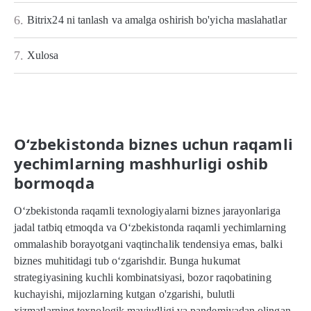
6.
Bitrix24 ni tanlash va amalga oshirish bo'yicha maslahatlar
7.
Xulosa
O‘zbekistonda biznes uchun raqamli
yechimlarning mashhurligi oshib
bormoqda
O‘zbekistonda raqamli texnologiyalarni biznes jarayonlariga
jadal tatbiq etmoqda va O‘zbekistonda raqamli yechimlarning
ommalashib borayotgani vaqtinchalik tendensiya emas, balki
biznes muhitidagi tub o‘zgarishdir. Bunga hukumat
strategiyasining kuchli kombinatsiyasi, bozor raqobatining
kuchayishi, mijozlarning kutgan o'zgarishi, bulutli
xizmatlarning texnologik mavjudligi va pandemiyadan olingan