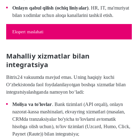
Onlayn qabul qilish (ochiq liniyalar)
. HR, IT, ma'muriyat
bilan xodimlar uchun aloqa kanallarini tashkil etish.
Ekspert maslahati
Mahalliy xizmatlar bilan
integratsiya
Bitrix24 vakuumda mavjud emas. Uning haqiqiy kuchi
O‘zbekistonda faol foydalanilayotgan boshqa xizmatlar bilan
integratsiyalashganda namoyon bo‘ladi:
Moliya va to'lovlar
. Bank tizimlari (API orqali), onlayn
nazorat-kassa mashinalari, ekvayring xizmatlari (masalan,
CRMda tranzaksiyalar bo'yicha to'lovlarni avtomatik
hisobga olish uchun), to'lov tizimlari (Uzcard, Humo, Click,
Paynet (Raute)) bilan integratsiya;