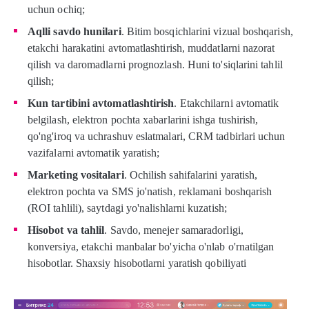
uchun ochiq;
Aqlli savdo hunilari
. Bitim bosqichlarini vizual boshqarish,
etakchi harakatini avtomatlashtirish, muddatlarni nazorat
qilish va daromadlarni prognozlash. Huni to'siqlarini tahlil
qilish;
Kun tartibini avtomatlashtirish
. Etakchilarni avtomatik
belgilash, elektron pochta xabarlarini ishga tushirish,
qo'ng'iroq va uchrashuv eslatmalari, CRM tadbirlari uchun
vazifalarni avtomatik yaratish;
Marketing vositalari
. Ochilish sahifalarini yaratish,
elektron pochta va SMS jo'natish, reklamani boshqarish
(ROI tahlili), saytdagi yo'nalishlarni kuzatish;
Hisobot va tahlil
. Savdo, menejer samaradorligi,
konversiya, etakchi manbalar bo'yicha o'nlab o'rnatilgan
hisobotlar. Shaxsiy hisobotlarni yaratish qobiliyati