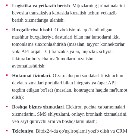
Logistika va yetkazib berish
. Mijozlarning jo‘natmalarini
bevosita tranzaksiya kartasida kuzatish uchun yetkazib
berish xizmatlariga ulanish;
Buxgalteriya hisobi
. O‘zbekistonda qo‘llaniladigan
mashhur buxgalteriya dasturlari bilan ma’lumotlarni ikki
tomonlama sinxronlashtirish (masalan, tayyor konnektorlar
yoki API orqali 1C) tranzaktsiyalar, mijozlar, schyot-
fakturalar bo‘yicha ma’lumotlarni uzatishni
avtomatlashtirish;
Hukumat tizimlari
. O'zaro aloqani soddalashtirish uchun
davlat xizmatlari portallari bilan integratsiya (agar API
taqdim etilgan bo'lsa) (masalan, kontragent haqida ma'lumot
olish);
Boshqa biznes xizmatlari
. Elektron pochta xabarnomalari
xizmatlarini, SMS shlyuzlarni, onlayn bronlash xizmatlarini,
veb-sayt quruvchilarni va boshqalarni ulash;
Telefoniya
. Bitrix24-da qo'ng'iroqlarni yozib olish va CRM