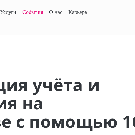
Услуги
События
О нас
Карьера
ия учёта и
ия на
е с помощью 1