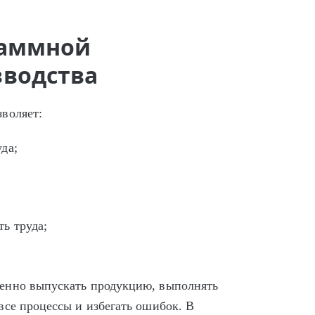
раммной
зводства
воляет:
да;
ть труда;
енно выпускать продукцию, выполнять
все процессы и избегать ошибок. В