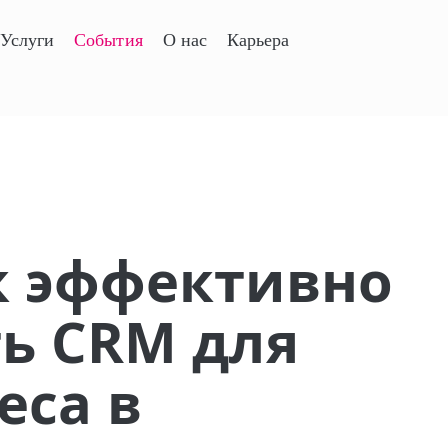
Услуги
События
О нас
Карьера
к эффективно
ь CRM для
еса в