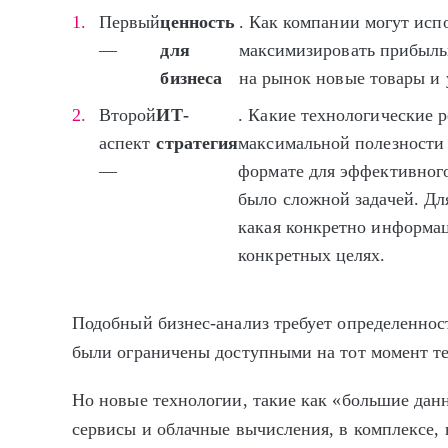
Первый
ценность
. Как компании могут ис
—
для
максимизировать прибыль
бизнеса
на рынок новые товары и 
Второй
ИТ-
. Какие технологические 
аспект
стратегия
максимальной полезности
—
формате для эффективног
было сложной задачей. Дл
какая конкретно информац
конкретных целях.
Подобный бизнес-анализ требует определеннос
были ограничены доступными на тот момент т
Но новые технологии, такие как «большие данн
сервисы и облачные вычисления, в комплексе,