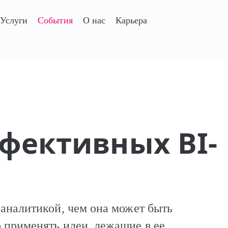
Услуги
События
О нас
Карьера
ффективных BI-
-аналитикой, чем она может быть
 применять идеи, лежащие в ее