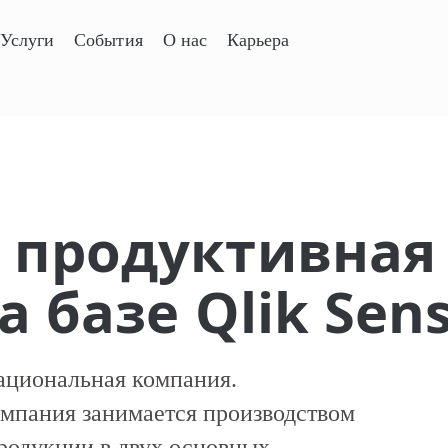
Услуги
События
О нас
Карьера
 продуктивная
а базе Qlik Sen
национальная компания.
Компания занимается производством
родукции в двух основных