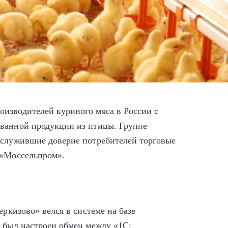
изводителей куриного мяса в России с
ованной продукции из птицы. Группе
аслужившие доверие потребителей торговые
 «Моссельпром».
еркизово» велся в системе на базе
м был настроен обмен между «1С: