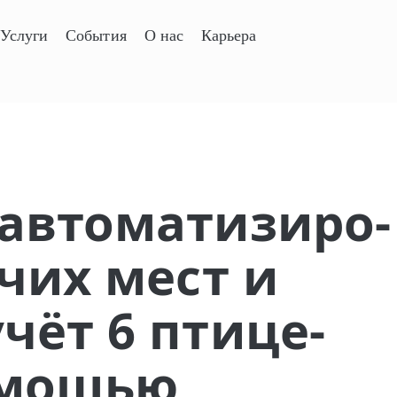
Услуги
События
О нас
Карьера
вто­ма­ти­зи­ро­
очих мест и
чёт 6 птице­
омощью