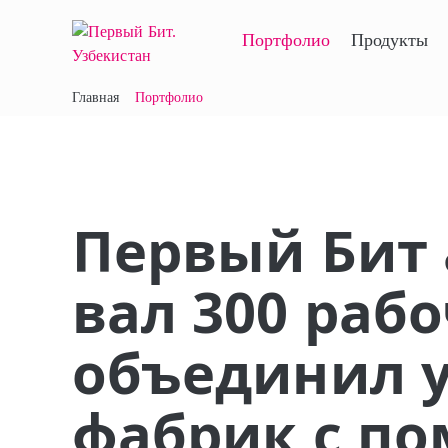
Портфолио
Продукты
Главная
Портфолио
Первый Бит а
вал 300 раб
объединил у
фабрик с п