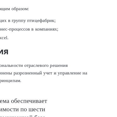
ующим образом:
ящих в группу птицефабрик;
знес-процессов в компаниях;
cel.
ия
нальности отраслевого решения
инены разрозненный учет и управление на
принципам.
ема обеспечивает
оимости по шести