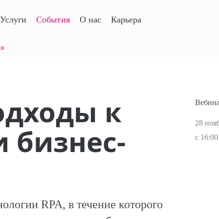
Услуги
События
О нас
Карьера
ия
одходы к
Вебин
28 ноя
 бизнес-
с 16:00
нологии RPA, в течение которого