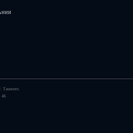
АНИИ
г. Ташкент
,
 4Б