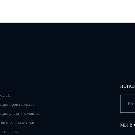
ПОИСК
я с 1С
ация производства
ация учёта в холдинге
 бизнес-аналитики
МЫ В
а товаров