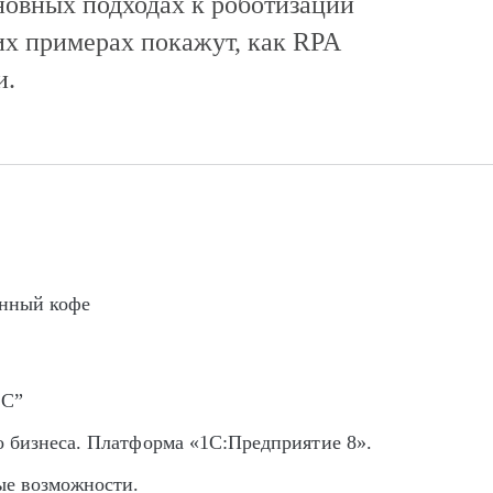
новных подходах к роботизации
их примерах покажут, как RPA
и.
енный кофе
1С”
о бизнеса. Платформа «1С:Предприятие 8».
ые возможности.