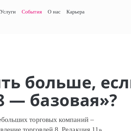
Услуги
События
О нас
Карьера
ть больше, ес
 8 — базовая»?
небольших торговых компаний –
вление торговлей 8. Редакция 11».