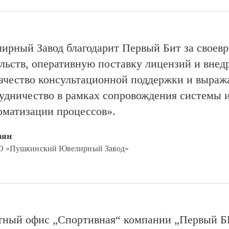
рный Завод благодарит Первый Бит за своев
льств, оперативную поставку лицензий и внед
чество кон­суль­та­цион­ной поддержки и выра
удничество в рамках сопровождения системы 
томатизации процессов».
зян
ОО «Пушкинский Ювелирный Завод»
тный офис „Спортивная“ компании „Первый Б