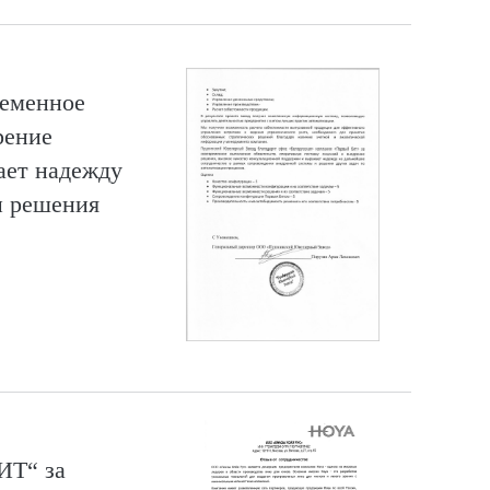
ременное
рение
жает надежду
и решения
ИТ“ за