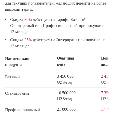
для текущих пользователей, желающих перейти на более
высокий тариф.
Скидка
30%
действует на тарифы Базовый,
Стандартный или Профессиональный при покупке на
12 месяцев.
Скидка
35%
действует на Энтерпрайз при покупке на
12 месяцев.
Обычная
Цена п
Наименование
цена
акции
продукта
3 456 000
2 419 2
Базовый
UZS/год
UZS/го
10 500 000
7 350 0
Стандартный
UZS/год
UZS/го
21 000 000
17 700 
Профессиональный