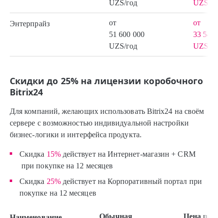
UZS/год
UZS/го
от
от
Энтерпрайз
51 600 000
33 540 
UZS/год
UZS/го
Скидки до 25% на лицензии коробочного
Bitrix24
Для компаний, желающих использовать Bitrix24 на своём
сервере с возможностью индивидуальной настройки
бизнес-логики и интерфейса продукта.
Скидка
15%
действует на Интернет-магазин + CRM
при покупке на 12 месяцев
Скидка
25%
действует на Корпоративный портал при
покупке на 12 месяцев
Обычная
Цена по
Наименование