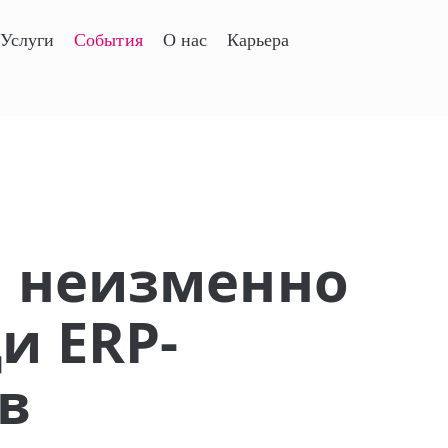
Услуги
События
О нас
Карьера
: неизменно
и ERP-
в