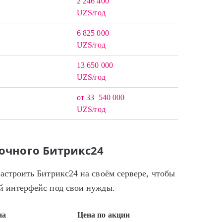
2 246 400
UZS/год
6 825 000
UZS/год
13 650 000
UZS/год
от 33 540 000
UZS/год
очного Битрикс24
настроить Битрикс24 на своём сервере, чтобы
ий интерфейс под свои нужды.
на
Цена по акции