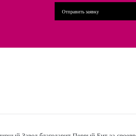
рный Завод благодарит Первый Бит за своев