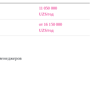
11 050 000
UZS/год
от 16 150 000
UZS/год
менеджеров