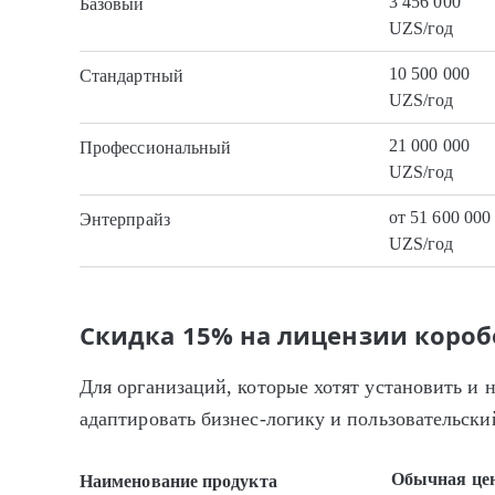
3 456 000
Базовый
UZS/год
10 500 000
Стандартный
UZS/год
21 000 000
Профессиональный
UZS/год
от 51 600 000
Энтерпрайз
UZS/год
Скидка 15% на лицензии короб
Для организаций, которые хотят установить и 
адаптировать бизнес-логику и пользовательск
Обычная це
Наименование продукта