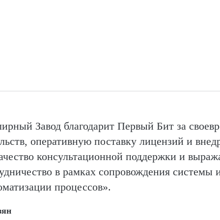
рный Завод благодарит Первый Бит за своев
льств, оперативную поставку лицензий и внед
чество кон­суль­та­цион­ной поддержки и выра
удничество в рамках сопровождения системы 
томатизации процессов».
зян