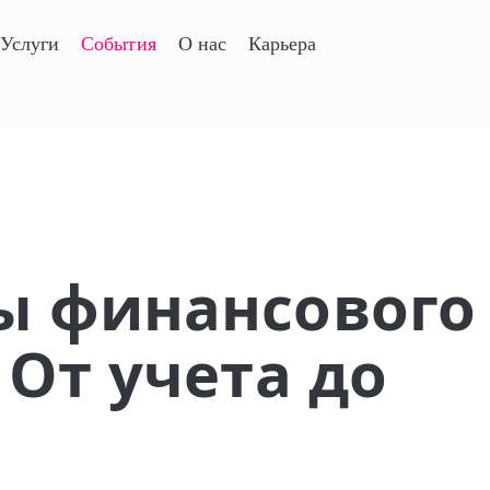
Услуги
События
О нас
Карьера
ы финансового
 От учета до