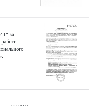
ИТ“ за
 работе.
ионального
».