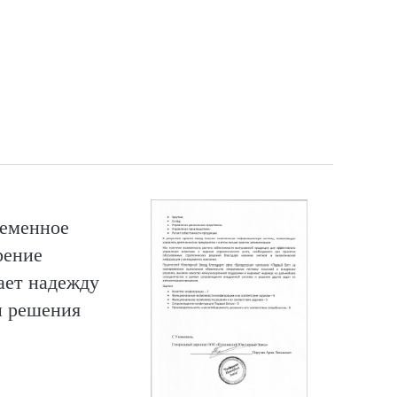
ременное
рение
жает надежду
и решения