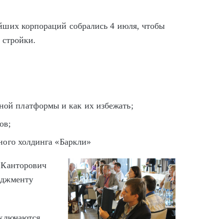
йших корпораций собрались 4 июля, чтобы
 стройки.
:
ой платформы и как их избежать;
ов;
ного холдинга «Баркли»
 Канторович
еджменту
аключаются