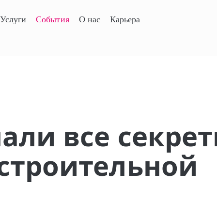
Услуги
События
О нас
Карьера
нали все секре
строительной