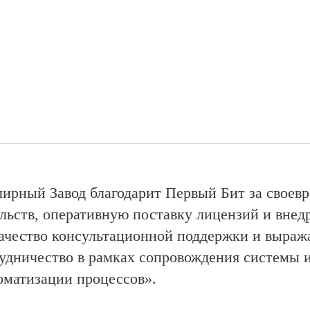
рный Завод благодарит Первый Бит за своев
льств, оперативную поставку лицензий и внед
чество кон­суль­та­цион­ной поддержки и выра
удничество в рамках сопровождения системы 
томатизации процессов».