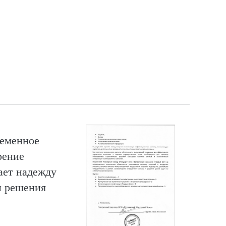
ременное
рение
жает надежду
и решения