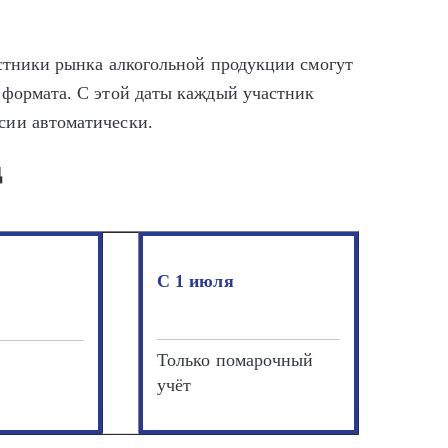
астники рынка алкогольной продукции смогут
 формата. С этой даты каждый участник
сии автоматически.
д
С 1 июля
Только помарочный
учёт