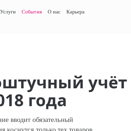
Услуги
События
О нас
Карьера
Поштучный учёт
018 года
ние вводит обязательный
я коснутся только тех товаров,