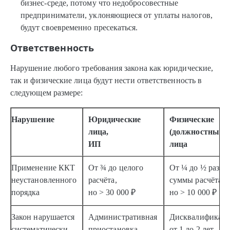
бизнес-среде, потому что недобросовестные
предприниматели, уклоняющиеся от уплаты налогов,
будут своевременно пресекаться.
Ответственность
Нарушение любого требования закона как юридические,
так и физические лица будут нести ответственность в
следующем размере:
Нарушение
Юридические
Физические
лица,
(должностные)
ИП
лица
Применение ККТ
От ¾ до целого
От ¼ до ½ разме
неустановленного
расчёта,
суммы расчёта,
порядка
но > 30 000 ₽
но
> 10 000 ₽
Закон нарушается
Административная
Дисквалификац
систематически
приостановка
от 1 до 2 лет