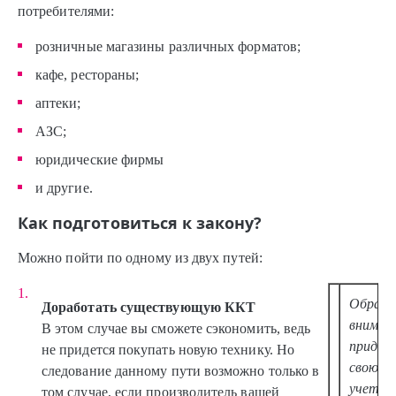
потребителями:
розничные магазины различных форматов;
кафе, рестораны;
аптеки;
АЗС;
юридические фирмы
и другие.
Как подготовиться к закону?
Можно пойти по одному из двух путей:
Обрат
Доработать существующую ККТ
внимани
В этом случае вы сможете сэкономить, ведь
придет
не придется покупать новую технику. Но
свою К
следование данному пути возможно только в
учета 
том случае, если производитель вашей