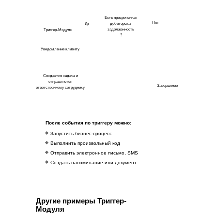
Есть просроченная
Нет
дебиторская
Да
задолженность
Триггер-Модуль
?
Уведомление клиенту
Создается задача и
отправляется
Завершение
ответственному сотруднику
После события по триггеру можно:
Запустить бизнес-процесс
Выполнить произвольный код
Отправить электронное письмо, SMS
Создать напоминание или документ
Другие примеры Триггер-
Модуля