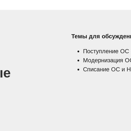
Темы для обсужден
Поступление ОС
Модернизация О
ые
Списание ОС и 