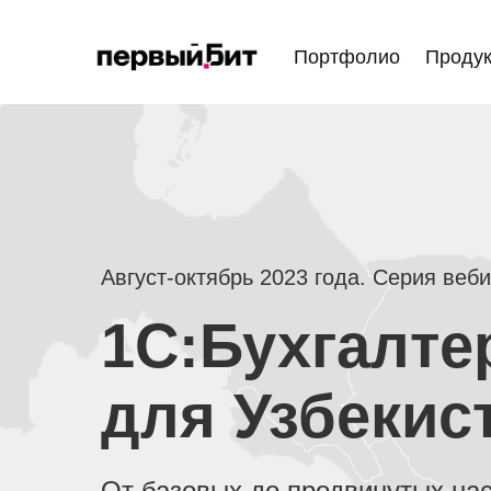
Портфолио
Проду
Август-октябрь 2023 года. Серия веб
1С:Бухгалте
для Узбекис
От базовых до продвинутых на