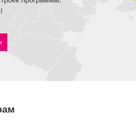
!
ы
рам