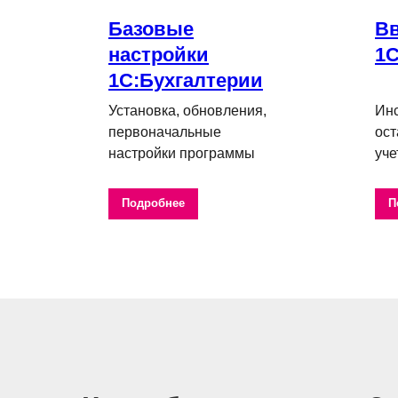
Базовые
Вв
настройки
1С
1С:Бухгалтерии
ача
Установка, обновления,
Инс
первоначальные
ост
настройки программы
уче
Подробнее
П