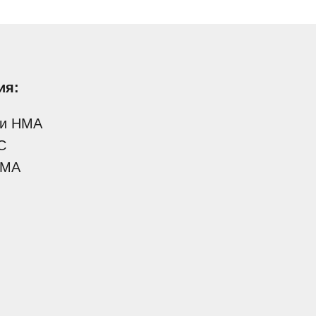
ия:
 и НМА
С
НМА