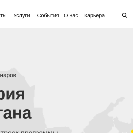
кты
Услуги
События
О нас
Карьера
инаров
рия
тана
строек программы.