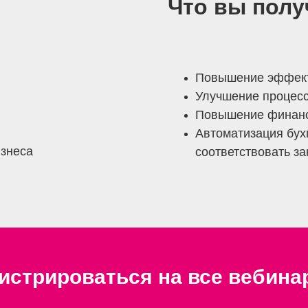
Что вы полу
Повышение эффект
Улучшение процесс
Повышение финанс
Автоматизация бух
изнеса
соответствовать з
истрироваться на все вебина