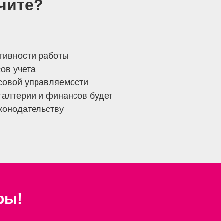
чите?
ивности работы
ов учета
овой управляемости
галтерии и финансов будет
аконодательству
ры!