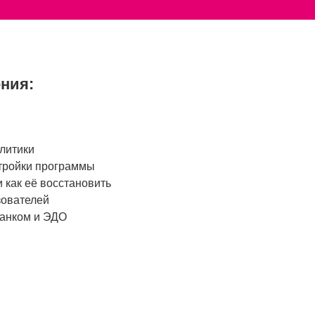
ния:
литики
тройки программы
и как её восстановить
зователей
банком и ЭДО