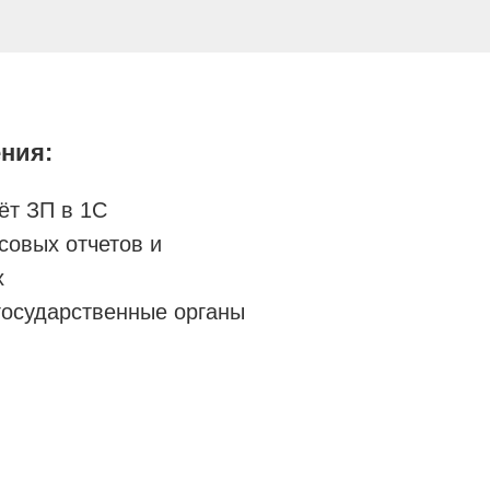
ния:
ёт ЗП в 1С
совых отчетов и
х
государственные органы